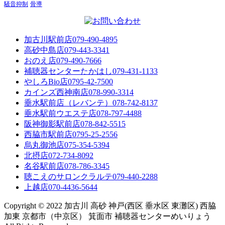
騒音抑制
骨導
加古川駅前店
079-490-4895
高砂中島店
079-443-3341
おのえ店
079-490-7666
補聴器センターたかはし
079-431-1133
やしろBio店
0795-42-7500
カインズ西神南店
078-990-3314
垂水駅前店（レバンテ）
078-742-8137
垂水駅前ウエステ店
078-797-4488
阪神御影駅前店
078-842-5515
西脇市駅前店
0795-25-2556
烏丸御池店
075-354-5394
北摂店
072-734-8092
名谷駅前店
078-786-3345
聴こえのサロンクラルテ
079-440-2288
上越店
070-4436-5644
Copyright © 2022 加古川 高砂 神戸(西区 垂水区 東灘区) 西脇
加東 京都市（中京区） 箕面市 補聴器センターめいりょう