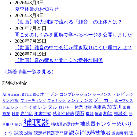
2026年8月9日
夏季休業のお知らせ
2026年8月9日
【動画】聴力測定で流れる「雑音」の正体とは？
2026年7月25日
聞こえのしくみを図解で学べるページを公開しました
2026年7月25日
【動画】雑音の中で会話が聞き取りにくい理由とは？
2026年7月19日
【動画】音の響きと聞こえの意外な関係
（新着情報一覧を見る）
記事の検索
オープン
テレビ
Auracast
BT-LE
RIC
コンプレッション
シーメンス
AI
ハウ
メーカー
メンテナンス
フォナック
フィッティング
ループシス
リング抑制
レンタル
加古川
休業
兵庫県
レシーバー分離
テム
ロジャー
体験
加東
明石
感音性難聴
相談
相談会
専門店
年末年始
営業
対策
機能
無線
聞
補聴器
補聴器センターめいり
補聴器の選び方
き取り
聴力
ょう
認定補聴器技能者
試聴
難聴
認定補聴器専門店
試験
過去問