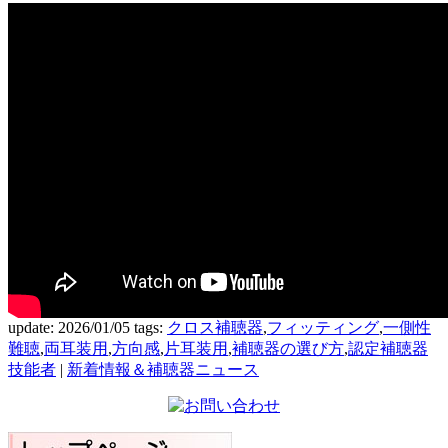
update: 2026/01/05
tags:
クロス補聴器
,
フィッティング
,
一側性
難聴
,
両耳装用
,
方向感
,
片耳装用
,
補聴器の選び方
,
認定補聴器
技能者
|
新着情報＆補聴器ニュース