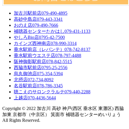
加古川駅前店
079-490-4895
高砂中島店
079-443-3341
おのえ店
079-490-7666
補聴器センターたかはし
079-431-1133
やしろBio店
0795-42-7500
カインズ西神南店
078-990-3314
垂水駅前店（レバンテ）
078-742-8137
垂水駅前ウエステ店
078-797-4488
阪神御影駅前店
078-842-5515
西脇市駅前店
0795-25-2556
烏丸御池店
075-354-5394
北摂店
072-734-8092
名谷駅前店
078-786-3345
聴こえのサロンクラルテ
079-440-2288
上越店
070-4436-5644
Copyright © 2022 加古川 高砂 神戸(西区 垂水区 東灘区) 西脇
加東 京都市（中京区） 箕面市 補聴器センターめいりょう
All Rights Reserved.