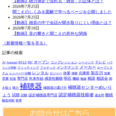
【動画】聴力測定で流れる「雑音」の正体とは？
2026年7月25日
聞こえのしくみを図解で学べるページを公開しました
2026年7月25日
【動画】雑音の中で会話が聞き取りにくい理由とは？
2026年7月19日
【動画】音の響きと聞こえの意外な関係
（新着情報一覧を見る）
記事の検索
オープン
テレビ
Auracast
BT-LE
RIC
コンプレッション
シーメンス
AI
ハウ
メーカー
メンテナンス
フォナック
フィッティング
ループシス
リング抑制
レンタル
加古川
休業
兵庫県
レシーバー分離
テム
ロジャー
体験
加東
明石
感音性難聴
相談
相談会
専門店
年末年始
営業
対策
機能
無線
聞
補聴器
補聴器センターめいり
補聴器の選び方
き取り
聴力
ょう
認定補聴器技能者
試聴
難聴
認定補聴器専門店
試験
過去問
騒音抑制
骨導