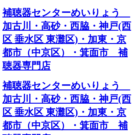
補聴器センターめいりょう
加古川・高砂・西脇・神戸(西
区 垂水区 東灘区)・加東・京
都市（中京区）・箕面市 補
聴器専門店
補聴器センターめいりょう
加古川・高砂・西脇・神戸(西
区 垂水区 東灘区)・加東・京
都市（中京区）・箕面市 補