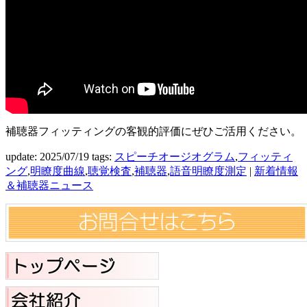
補聴器フィッティングの客観的評価にぜひご活用ください。
update: 2025/07/19
tags:
スピーチオージオグラム
,
フィッティ
ング
,
明瞭度曲線
,
聴覚検査
,
補聴器
,
語音明瞭度測定
|
新着情報
＆補聴器ニュース