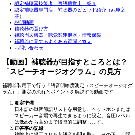
認定補聴器技能者 言語聴覚士 紹介
認定補聴器専門店 補聴器のビビッド紹介（武庫之
荘）
説明動画
補聴器の選び方
補聴周辺機器・聴覚関連機器・情報保障
補聴器に関するよくある質問と答え
お問い合わせ
【動画】補聴器が目指すところとは？
「スピーチオージオグラム」の見方
補聴器装用下で行う「語音明瞭度測定（スピーチオージオグ
ラム）」測定の流れとポイントを解説する動画です
測定準備
日本語の単音節語リストを用意し、ヘッドホンまたは
スピーカー音場で再生できるように設定。音圧レベル
は低めから高めまで段階的に調整します。
正答率の記録
被験者に提示された各語音を聞き取り、その正しく聞