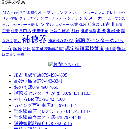
記事の検索
オープン
テレビ
Auracast
BT-LE
RIC
コンプレッション
シーメンス
AI
ハウ
メーカー
メンテナンス
フォナック
フィッティング
ループシス
リング抑制
レンタル
加古川
休業
兵庫県
レシーバー分離
テム
ロジャー
体験
加東
明石
感音性難聴
相談
相談会
専門店
年末年始
営業
対策
機能
無線
聞
補聴器
補聴器センターめいり
補聴器の選び方
き取り
聴力
ょう
認定補聴器技能者
試聴
難聴
認定補聴器専門店
試験
過去問
騒音抑制
骨導
加古川駅前店
079-490-4895
高砂中島店
079-443-3341
おのえ店
079-490-7666
補聴器センターたかはし
079-431-1133
やしろBio店
0795-42-7500
カインズ西神南店
078-990-3314
垂水駅前店（レバンテ）
078-742-8137
垂水駅前ウエステ店
078-797-4488
阪神御影駅前店
078-842-5515