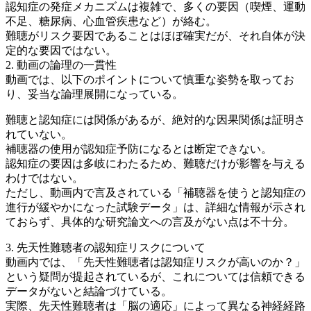
認知症の発症メカニズムは複雑で、多くの要因（喫煙、運動
不足、糖尿病、心血管疾患など）が絡む。
難聴がリスク要因であることはほぼ確実だが、それ自体が決
定的な要因ではない。
2. 動画の論理の一貫性
動画では、以下のポイントについて慎重な姿勢を取ってお
り、妥当な論理展開になっている。
難聴と認知症には関係があるが、絶対的な因果関係は証明さ
れていない。
補聴器の使用が認知症予防になるとは断定できない。
認知症の要因は多岐にわたるため、難聴だけが影響を与える
わけではない。
ただし、動画内で言及されている「補聴器を使うと認知症の
進行が緩やかになった試験データ」は、詳細な情報が示され
ておらず、具体的な研究論文への言及がない点は不十分。
3. 先天性難聴者の認知症リスクについて
動画内では、「先天性難聴者は認知症リスクが高いのか？」
という疑問が提起されているが、これについては信頼できる
データがないと結論づけている。
実際、先天性難聴者は「脳の適応」によって異なる神経経路