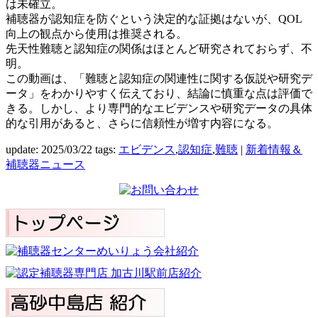
は未確立。
補聴器が認知症を防ぐという決定的な証拠はないが、QOL
向上の観点から使用は推奨される。
先天性難聴と認知症の関係はほとんど研究されておらず、不
明。
この動画は、「難聴と認知症の関連性に関する仮説や研究デ
ータ」をわかりやすく伝えており、結論に慎重な点は評価で
きる。しかし、より専門的なエビデンスや研究データの具体
的な引用があると、さらに信頼性が増す内容になる。
update: 2025/03/22
tags:
エビデンス
,
認知症
,
難聴
|
新着情報＆
補聴器ニュース