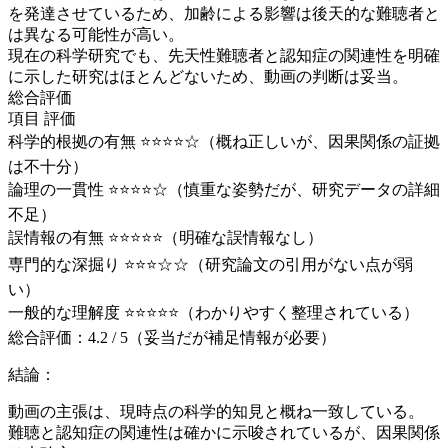
を発達させているため、加齢による影響は後天的な難聴者と
は異なる可能性が高い。
現在の科学研究でも、先天性難聴者と認知症の関連性を明確
に示した研究はほとんどないため、動画の判断は妥当。
総合評価
項目 評価
科学的根拠の有無 ⭐⭐⭐⭐☆（概ね正しいが、因果関係の証拠
は不十分）
論理の一貫性 ⭐⭐⭐⭐☆（慎重な姿勢だが、研究データの詳細
不足）
誤情報の有無 ⭐⭐⭐⭐⭐（明確な誤情報なし）
専門的な深掘り ⭐⭐⭐☆☆（研究論文の引用がない点が弱
い）
一般的な理解度 ⭐⭐⭐⭐⭐（わかりやすく整理されている）
総合評価：4.2 / 5（妥当だが補足情報が必要）
結論：
動画の主張は、現時点の科学的知見と概ね一致している。
難聴と認知症の関連性は確かに示唆されているが、因果関係