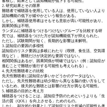
蓄積し、結果として認知機能が低下する可能性。
2. 研究結果とその限界
難聴者で補聴器を使用している人は、使用していない人より
認知機能の低下が緩やかという報告がある。
しかし、補聴器使用者はそもそも意欲が高い可能性があり、
因果関係は不明。
ランダムに補聴器をつける/つけないグループを比較する研
究では、補聴器をつけた方が認知機能低下が抑えられた。
ただし、試験期間が短く、長期的な影響は未解明。
3. 認知症の要因の多様性
認知症のリスク要因は多岐にわたり（喫煙、食生活、空気環
境など）、難聴だけが決定的な要因ではない。
相関関係はあるが、因果関係が明確ではない（例：認知症が
進むことで難聴が進行する可能性も考えられる）。
4. 先天性難聴者との比較
先天性難聴者に認知症が多いかどうかのデータはない。
ただし、先天性難聴者は幼少期から異なる脳の使い方をして
いるため、後天的な難聴とは影響の仕方が異なる可能性。
5. 補聴器の目的と考え方
補聴器をつけることは、認知症予防のためというよりも「生
活の質（QOL）を向上させる」ためのもの。
しかし、副次的な効果として認知症リスク低減の可能性も考