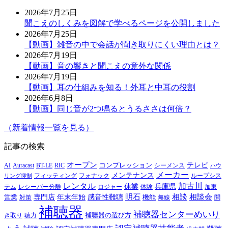
2026年7月25日
聞こえのしくみを図解で学べるページを公開しました
2026年7月25日
【動画】雑音の中で会話が聞き取りにくい理由とは？
2026年7月19日
【動画】音の響きと聞こえの意外な関係
2026年7月19日
【動画】耳の仕組みを知る！外耳と中耳の役割
2026年6月8日
【動画】同じ音が2つ鳴るとうるささは何倍？
（新着情報一覧を見る）
記事の検索
オープン
テレビ
Auracast
BT-LE
RIC
コンプレッション
シーメンス
AI
ハウ
メーカー
メンテナンス
フォナック
フィッティング
ループシス
リング抑制
レンタル
加古川
休業
兵庫県
レシーバー分離
テム
ロジャー
体験
加東
明石
感音性難聴
相談
相談会
専門店
年末年始
営業
対策
機能
無線
聞
補聴器
補聴器センターめいり
補聴器の選び方
き取り
聴力