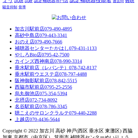
ょう
認定補聴器技能者
試聴
難聴
認定補聴器専門店
試験
過去問
騒音抑制
骨導
加古川駅前店
079-490-4895
高砂中島店
079-443-3341
おのえ店
079-490-7666
補聴器センターたかはし
079-431-1133
やしろBio店
0795-42-7500
カインズ西神南店
078-990-3314
垂水駅前店（レバンテ）
078-742-8137
垂水駅前ウエステ店
078-797-4488
阪神御影駅前店
078-842-5515
西脇市駅前店
0795-25-2556
烏丸御池店
075-354-5394
北摂店
072-734-8092
名谷駅前店
078-786-3345
聴こえのサロンクラルテ
079-440-2288
上越店
070-4436-5644
Copyright © 2022 加古川 高砂 神戸(西区 垂水区 東灘区) 西脇
加東 京都市（中京区） 箕面市 補聴器センターめいりょう