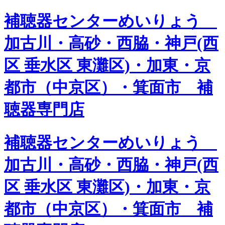
補聴器センターめいりょう
加古川・高砂・西脇・神戸(西
区 垂水区 東灘区)・加東・京
都市（中京区）・箕面市 補
聴器専門店
補聴器センターめいりょう
加古川・高砂・西脇・神戸(西
区 垂水区 東灘区)・加東・京
都市（中京区）・箕面市 補