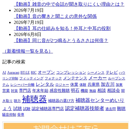
【動画】雑音の中で会話が聞き取りにくい理由とは？
2026年7月19日
【動画】音の響きと聞こえの意外な関係
2026年7月19日
【動画】耳の仕組みを知る！外耳と中耳の役割
2026年6月8日
【動画】同じ音が2つ鳴るとうるささは何倍？
（新着情報一覧を見る）
記事の検索
オープン
テレビ
Auracast
BT-LE
RIC
コンプレッション
シーメンス
AI
ハウ
メーカー
メンテナンス
フォナック
フィッティング
ループシス
リング抑制
レンタル
加古川
休業
兵庫県
レシーバー分離
テム
ロジャー
体験
加東
明石
感音性難聴
相談
相談会
専門店
年末年始
営業
対策
機能
無線
聞
補聴器
補聴器センターめいり
補聴器の選び方
き取り
聴力
ょう
認定補聴器技能者
試聴
難聴
認定補聴器専門店
試験
過去問
騒音抑制
骨導