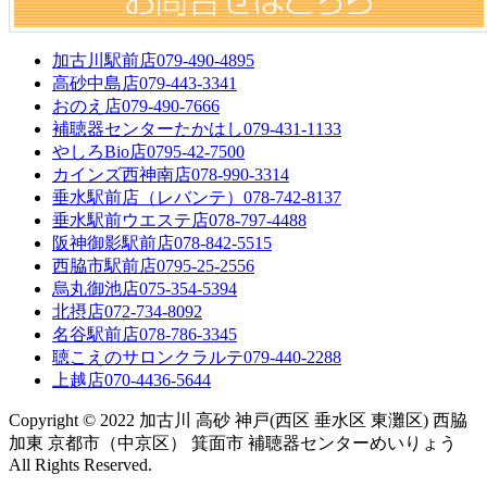
加古川駅前店
079-490-4895
高砂中島店
079-443-3341
おのえ店
079-490-7666
補聴器センターたかはし
079-431-1133
やしろBio店
0795-42-7500
カインズ西神南店
078-990-3314
垂水駅前店（レバンテ）
078-742-8137
垂水駅前ウエステ店
078-797-4488
阪神御影駅前店
078-842-5515
西脇市駅前店
0795-25-2556
烏丸御池店
075-354-5394
北摂店
072-734-8092
名谷駅前店
078-786-3345
聴こえのサロンクラルテ
079-440-2288
上越店
070-4436-5644
Copyright © 2022 加古川 高砂 神戸(西区 垂水区 東灘区) 西脇
加東 京都市（中京区） 箕面市 補聴器センターめいりょう
All Rights Reserved.