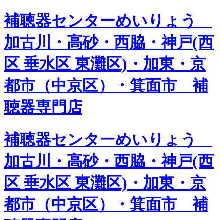
補聴器センターめいりょう
加古川・高砂・西脇・神戸(西
区 垂水区 東灘区)・加東・京
都市（中京区）・箕面市 補
聴器専門店
補聴器センターめいりょう
加古川・高砂・西脇・神戸(西
区 垂水区 東灘区)・加東・京
都市（中京区）・箕面市 補